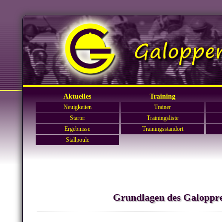
Aktuelles
Training
Neuigkeiten
Trainer
Starter
Trainingsliste
Ergebnisse
Trainingsstandort
Stallpoule
Grundlagen des Galoppr