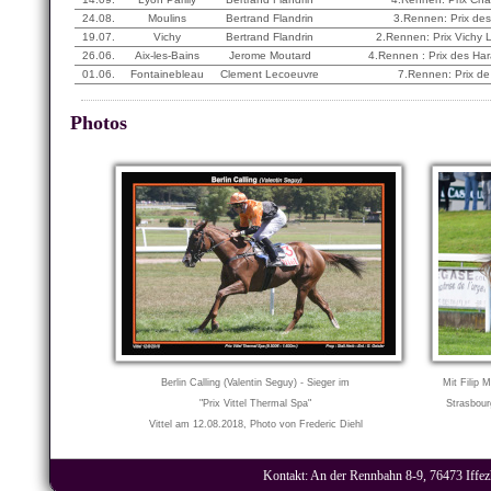
24.08.
Moulins
Bertrand Flandrin
3.Rennen: Prix de
19.07.
Vichy
Bertrand Flandrin
2.Rennen: Prix Vichy 
26.06.
Aix-les-Bains
Jerome Moutard
4.Rennen : Prix des Ha
01.06.
Fontainebleau
Clement Lecoeuvre
7.Rennen: Prix de
Photos
Berlin Calling (Valentin Seguy) - Sieger im
Mit Filip 
"Prix Vittel Thermal Spa"
Strasbou
Vittel am 12.08.2018, Photo von Frederic Diehl
Kontakt: An der Rennbahn 8-9, 76473 Iffezh