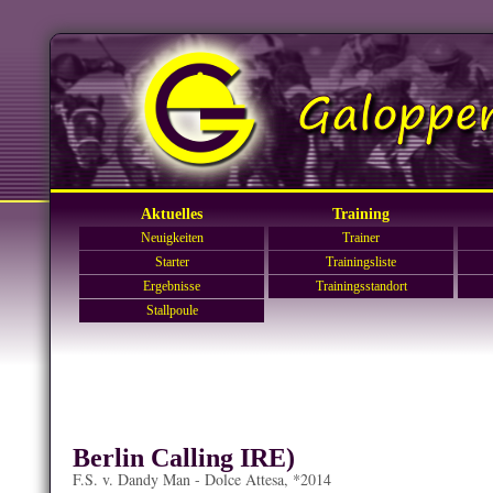
Aktuelles
Training
Neuigkeiten
Trainer
Starter
Trainingsliste
Ergebnisse
Trainingsstandort
Stallpoule
Berlin Calling IRE)
F.S. v. Dandy Man - Dolce Attesa, *2014