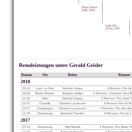
Dolce Attesa
(GB) 2009
Lady Gin
(USA) 1997
Rennleistungen unter Gerald Geisler
Datum
Ort
Reiter
Rennen
2018
25.10.
Lyon La Soie
Valentin Seguy
4.Rennen: Prix de 
29.08.
Baden-Baden
Stephen Hellyn
5.Rennen: Coolmore Stud 
12.08.
Vittel
Valentin Seguy
3.Rennen: Prix Vittel
23.07.
Chantilly
Clement Lecoeuvre
6.Rennen:Prix du R
10.07.
Compiegne
Clement Lecoeuvre
4.Rennen: Prix des Ma
12.05.
Strasbourg
Bertrand Flandrin
6.Rennen: Prix de L
2017
25.10.
Strasbourg
Filip Minarik
1.Rennen: Prix Maire C
14.09.
Lyon Parilly
Bertrand Flandrin
4.Rennen: Prix Cha