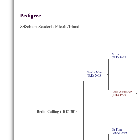
Pedigree
Z�chter: Scuderia Micolo/Irland
Mozart
(IRE) 1998
Dandy Man
(IRE) 2003
Lady Alexander
(IRE) 1995
Berlin Calling (IRE) 2014
Dr Fong
(USA) 1995