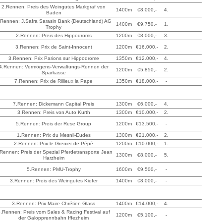
2.Rennen: Preis des Weingutes Markgraf von
1400m
€8.000,-
4.
Baden
.Rennen: J.Safra Sarasin Bank (Deutschland) AG
1400m
€9.750,-
1.
Trophy
2.Rennen: Preis des Hippodroms
1200m
€8.000,-
3.
3.Rennen: Prix de Saint-Innocent
1200m
€16.000,-
2.
3.Rennen: Prix Parions sur Hippodrome
1350m
€12.000,-
4.
4.Rennen: Vermögens-Verwaltungs-Rennen der
1200m
€5.850,-
2.
Sparkasse
7.Rennen: Prix de Rillieux la Pape
1350m
€18.000,-
-
7.Rennen: Dickemann Capital Preis
1300m
€6.000,-
4.
3.Rennen: Preis von Auto Kurth
1300m
€10.000,-
2.
5.Rennen: Preis der Rese Group
1200m
€13.500,-
-
1.Rennen: Prix du Mesnil-Eudes
1300m
€21.000,-
2.
2.Rennen: Prix le Grenier de Pépé
1200m
€10.000,-
1.
Rennen: Preis der Spezial Pferdetransporte Jean
1300m
€8.000,-
5.
Harzheim
5.Rennen: PMU-Trophy
1600m
€9.500,-
-
3.Rennen: Preis des Weingutes Kiefer
1400m
€8.000,-
-
3.Rennen: Prix Maire Chrétien Glass
1400m
€14.000,-
4.
.Rennen: Preis vom Sales & Racing Festival auf
1200m
€5.100,-
-
der Galopprennbahn Iffezheim