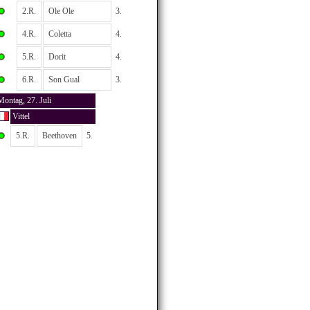
2.R.
Ole Ole
3.
4.R.
Coletta
4.
5.R.
Dorit
4.
6.R.
Son Gual
3.
Montag, 27. Juli
Vittel
5.R.
Beethoven
5.