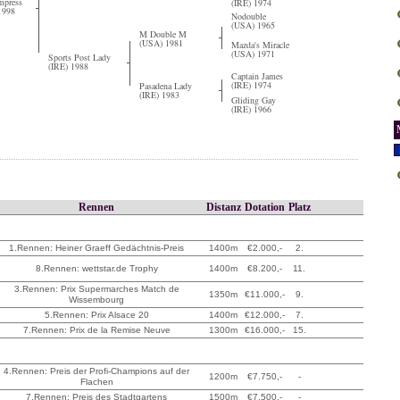
mpress
(IRE) 1974
1998
Nodouble
(USA) 1965
M Double M
(USA) 1981
Mazda's Miracle
(USA) 1971
Sports Post Lady
(IRE) 1988
Captain James
(IRE) 1974
Pasadena Lady
(IRE) 1983
Gliding Gay
(IRE) 1966
Rennen
Distanz
Dotation
Platz
1.Rennen: Heiner Graeff Gedächtnis-Preis
1400m
€2.000,-
2.
8.Rennen: wettstar.de Trophy
1400m
€8.200,-
11.
3.Rennen: Prix Supermarches Match de
1350m
€11.000,-
9.
Wissembourg
5.Rennen: Prix Alsace 20
1400m
€12.000,-
7.
7.Rennen: Prix de la Remise Neuve
1300m
€16.000,-
15.
4.Rennen: Preis der Profi-Champions auf der
1200m
€7.750,-
-
Flachen
7.Rennen: Preis des Stadtgartens
1500m
€7.500,-
-