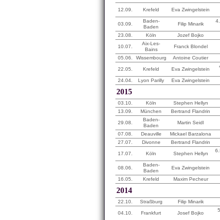
12.09.
Krefeld
Eva Zwingelstein
Baden-
4
03.09.
Filip Minarik
Baden
23.08.
Köln
Jozef Bojko
Aix-Les-
10.07.
Franck Blondel
Bains
05.06.
Wissembourg
Antoine Coutier
22.05.
Krefeld
Eva Zwingelstein
24.04.
Lyon Parilly
Eva Zwingelstein
2015
03.10.
Köln
Stephen Hellyn
13.09.
München
Bertrand Flandrin
Baden-
29.08.
Martin Seidl
Baden
07.08.
Deauville
Mickael Barzalona
27.07.
Divonne
Bertrand Flandrin
6.
17.07.
Köln
Stephen Hellyn
Baden-
08.06.
Eva Zwingelstein
Baden
16.05.
Krefeld
Maxim Pecheur
2014
22.10.
Straßburg
Filip Minarik
5
04.10.
Frankfurt
Josef Bojko