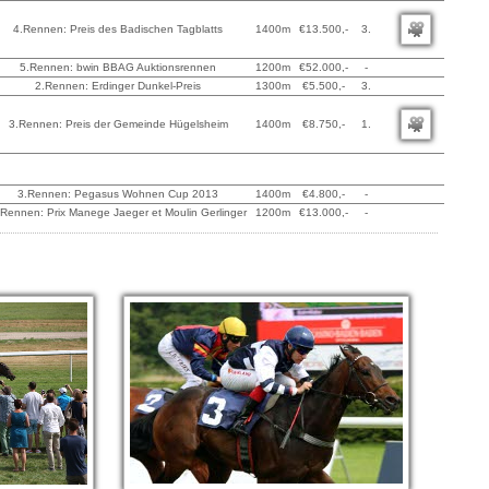
4.Rennen: Preis des Badischen Tagblatts
1400m
€13.500,-
3.
5.Rennen: bwin BBAG Auktionsrennen
1200m
€52.000,-
-
2.Rennen: Erdinger Dunkel-Preis
1300m
€5.500,-
3.
3.Rennen: Preis der Gemeinde Hügelsheim
1400m
€8.750,-
1.
3.Rennen: Pegasus Wohnen Cup 2013
1400m
€4.800,-
-
.Rennen: Prix Manege Jaeger et Moulin Gerlinger
1200m
€13.000,-
-