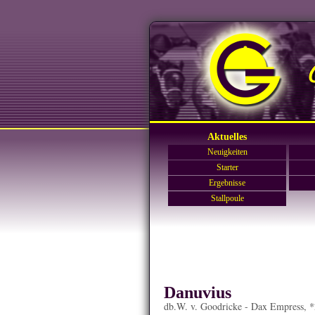
Aktuelles
Neuigkeiten
Starter
Ergebnisse
Stallpoule
Danuvius
db.W. v. Goodricke - Dax Empress, 