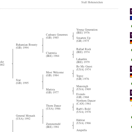
Stall Hoheneichen
Young Generation
(IRE) 1976
Cadeaux Genereux
(GB) 1985
Smarten Up
(GB) 1975
Bahamian Bounty
(GB) 1994
Ballad Rock
(IRE) 1974
Clarentia
(IRE) 1984
Laharden
cke
(IRE) 1979
2002
Be My Guest
(USA) 1974
Most Welcome
(GB) 1984
Topsy
(GB) 1976
Star
(GB) 1995
Mansingh
(USA) 1969
Marista
(GB) 1977
Evendo
(GB) 1968
Northern Dancer
(CAN) 1961
Thorn Dance
(USA) 1986
Barb's Bold
(USA) 1978
General Monash
(USA) 1992
Habitat
(USA) 1966
Zummerudd
(IRE) 1981
Ampulla