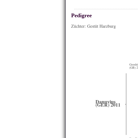
Pedigree
Züchter: Gestüt Harzburg
Goodri
(GB) 
Danuvius
(GER) 2011