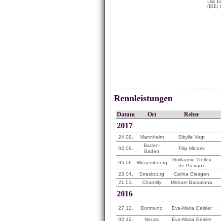
Dax E
(IRE) 
Rennleistungen
Datum
Ort
Reiter
2017
24.09.
Mannheim
Sibylle Vogt
Baden-
02.09.
Filip Minarik
Baden
Guillaume Trolley
05.06.
Wissembourg
de Prevaux
23.04.
Strasbourg
Carina Giesgen
21.03.
Chantilly
Mickael Barzalona
2016
27.12.
Dortmund
Eva-Maria Geisler
02.12.
Neuss
Eva-Maria Geisler