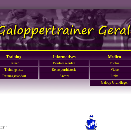
Training
Informatives
Medien
Trainer
Besitzer werden
Photos
Trainingsliste
Rennsporthistorie
Video
Trainingsstandort
Archiv
Links
Galopp Grundlagen
*2011