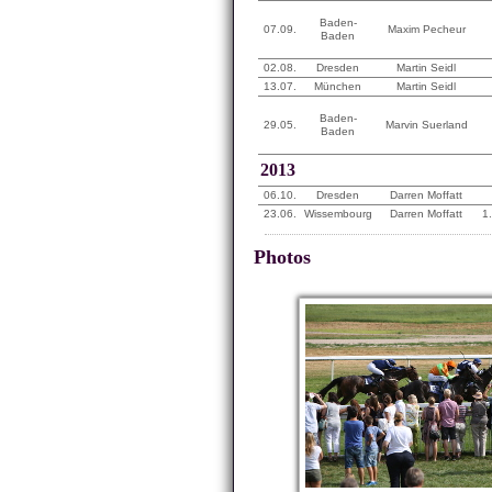
Baden-
07.09.
Maxim Pecheur
Baden
02.08.
Dresden
Martin Seidl
13.07.
München
Martin Seidl
Baden-
29.05.
Marvin Suerland
Baden
2013
06.10.
Dresden
Darren Moffatt
23.06.
Wissembourg
Darren Moffatt
1
Photos