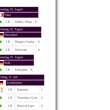
Sonntag, 02. August
Vittel
2.R.
Daddy's Heart
8.
Sonntag, 02. August
Düsseldorf
1.R.
Megan's Cracker
8.
2.R.
Dolcevida
4.
Samstag, 01. August
Köln
2.R.
Endorphin
6.
Freitag, 31. Juli
Zweibrücken
1.R.
Kanzashi
1.
1.R.
Yesterday's Gone
2.
2.R.
Bocca di Lupo
4.