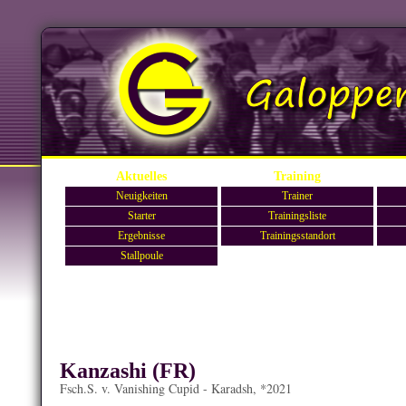
Aktuelles
Training
Neuigkeiten
Trainer
Starter
Trainingsliste
Ergebnisse
Trainingsstandort
Stallpoule
Kanzashi (FR)
Fsch.S. v. Vanishing Cupid - Karadsh, *2021