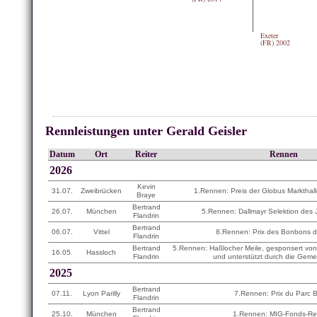
Exeter
(FR) 2002
Rennleistungen unter Gerald Geisler
Datum
Ort
Reiter
Rennen
2026
Kevin
31.07.
Zweibrücken
1.Rennen: Preis der Globus Marktha
Braye
Bertrand
26.07.
München
5.Rennen: Dallmayr Selektion des
Flandrin
Bertrand
06.07.
Vittel
8.Rennen: Prix des Bonbons 
Flandrin
Bertrand
5.Rennen: Haßlocher Meile, gesponsert vo
16.05.
Hassloch
Flandrin
und unterstützt durch die Gem
2025
Bertrand
07.11.
Lyon Parilly
7.Rennen: Prix du Parc B
Flandrin
Bertrand
25.10.
München
1.Rennen: MIG-Fonds-R