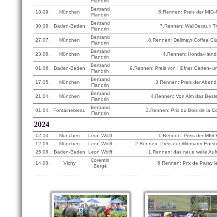
Flandrin
Bertrand
18.09.
München
6.Rennen: Preis der MIG
Flandrin
Bertrand
30.08.
Baden-Baden
7.Rennen: WallDecaux T
Flandrin
Bertrand
27.07.
München
8.Rennen: Dallmayr Coffee C
Flandrin
Bertrand
23.06.
München
4.Rennen: Honda-Hand
Flandrin
Bertrand
01.06.
Baden-Baden
9.Rennen: Preis von Hüfner Garten- 
Flandrin
Bertrand
17.05.
München
3.Rennen: Preis der Abend
Flandrin
Bertrand
21.04.
München
4.Rennen: Von Alm das Bes
Flandrin
Bertrand
01.04.
Fontainebleau
3.Rennen: Prix du Bois de la 
Flandrin
2024
12.10.
München
Leon Wolff
1.Rennen: Preis der MIG
12.09.
München
Leon Wolff
2.Rennen: Preis der Wittmann Entso
25.08.
Baden-Baden
Leon Wolff
1.Rennen: das neue welle Auf
Corentin
14.08.
Vichy
6.Rennen: Prix de Paray le
Bergé