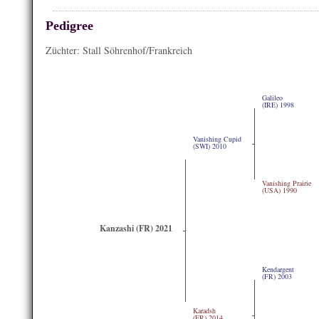
Pedigree
Züchter: Stall Söhrenhof/Frankreich
Galileo
(IRE) 1998
Vanishing Cupid
(SWI) 2010
Vanishing Prairie
(USA) 1990
Kanzashi (FR) 2021
Kendargent
(FR) 2003
Karadsh
(FR) 2014