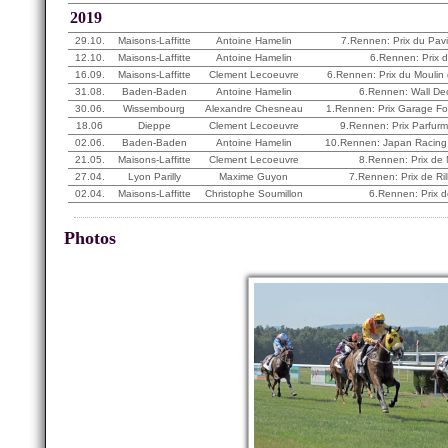
2019
29.10.
Maisons-Laffitte
Antoine Hamelin
7.Rennen: Prix du Pav
12.10.
Maisons-Laffitte
Antoine Hamelin
6.Rennen: Prix 
16.09.
Maisons-Laffitte
Clement Lecoeuvre
6.Rennen: Prix du Moulin 
31.08.
Baden-Baden
Antoine Hamelin
6.Rennen: Wall De
30.06.
Wissembourg
Alexandre Chesneau
1.Rennen: Prix Garage Fo
18.06
Dieppe
Clement Lecoeuvre
9.Rennen: Prix Parfur
02.06.
Baden-Baden
Antoine Hamelin
10.Rennen: Japan Racing 
21.05.
Maisons-Laffitte
Clement Lecoeuvre
8.Rennen: Prix de
27.04.
Lyon Parilly
Maxime Guyon
7.Rennen: Prix de Ril
02.04.
Maisons-Laffitte
Christophe Soumillon
6.Rennen: Prix d
Photos