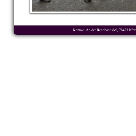
Kontakt: An der Rennbahn 8-9, 76473 Iffezh