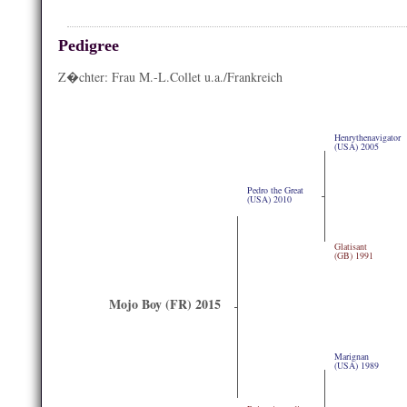
Pedigree
Z�chter: Frau M.-L.Collet u.a./Frankreich
Henrythenavigator
(USA) 2005
Pedro the Great
(USA) 2010
Glatisant
(GB) 1991
Mojo Boy (FR) 2015
Marignan
(USA) 1989