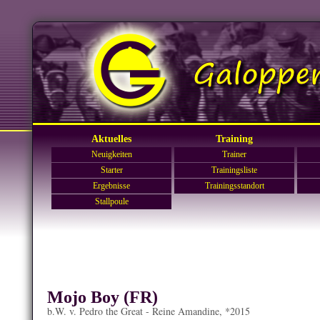
Aktuelles
Training
Neuigkeiten
Trainer
Starter
Trainingsliste
Ergebnisse
Trainingsstandort
Stallpoule
Mojo Boy (FR)
b.W. v. Pedro the Great - Reine Amandine, *2015