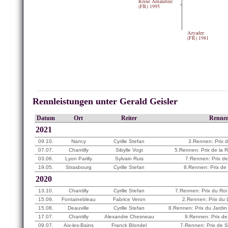
Reine Amandine
(FR) 1995
Azyadee
(FR) 1981
Rennleistungen unter Gerald Geisler
Datum
Ort
Reiter
Renne
2021
09.10.
Nancy
Cyrille Stefan
3.Rennen: Prix 
07.07.
Chantilly
Sibylle Vogt
5.Rennen: Prix de la 
03.06.
Lyon Parilly
Sylvain Ruis
7.Rennen: Prix d
19.05.
Strasbourg
Cyrille Stefan
8.Rennen: Prix de
2020
13.10.
Chantilly
Cyrille Stefan
7.Rennen: Prix du Roi
15.09.
Fontainebleau
Fabrice Veron
2.Rennen: Prix du
15.08.
Deauville
Cyrille Stefan
8.Rennen: Prix du Jardin
17.07.
Chantilly
Alexandre Chesneau
9.Rennen: Prix de
09.07.
Aix-les-Bains
Franck Blondel
7.Rennen: Prix de S