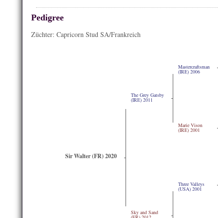
Pedigree
Züchter: Capricorn Stud SA/Frankreich
Mastercraftsman
(IRE) 2006
The Grey Gatsby
(IRE) 2011
Marie Vison
(IRE) 2001
Sir Walter (FR) 2020
Three Valleys
(USA) 2001
Sky and Sand
(FR) 2012