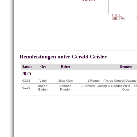
Shikoku
(GB) 1990
Rennleistungen unter Gerald Geisler
Datum
Ort
Reiter
Rennen
2025
03.08.
Vittel
Julia Klein
1.Rennen: Prix du Conseil Depart
Baden-
Bertrand
8.Rennen: Galopp & Genuss Preis – p
01.06.
Baden
Flandrin
Oser