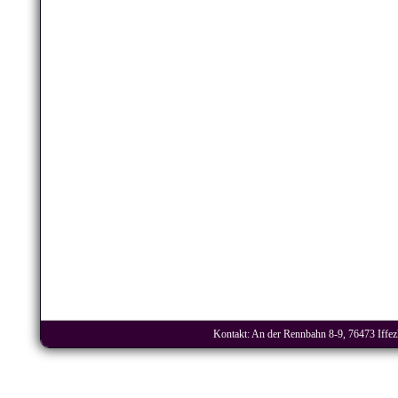
Kontakt: An der Rennbahn 8-9, 76473 Iffezh