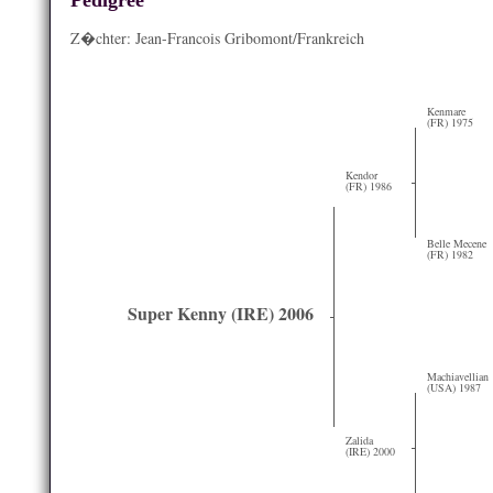
Pedigree
Z�chter: Jean-Francois Gribomont/Frankreich
Kenmare
(FR) 1975
Kendor
(FR) 1986
Belle Mecene
(FR) 1982
Super Kenny (IRE) 2006
Machiavellian
(USA) 1987
Zalida
(IRE) 2000