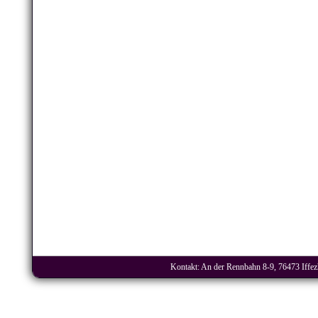
Kontakt: An der Rennbahn 8-9, 76473 Iffezh