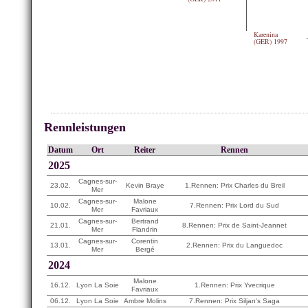
Karenina
(GER) 1997
Rennleistungen
Datum
Ort
Reiter
Rennen
2025
Cagnes-sur-
23.02.
Kevin Braye
1.Rennen: Prix Charles du Breil
Mer
Cagnes-sur-
Malone
10.02.
7.Rennen: Prix Lord du Sud
Mer
Favriaux
Cagnes-sur-
Bertrand
21.01.
8.Rennen: Prix de Saint-Jeannet
Mer
Flandrin
Cagnes-sur-
Corentin
13.01.
2.Rennen: Prix du Languedoc
Mer
Bergé
2024
Malone
16.12.
Lyon La Soie
1.Rennen: Prix Yvecrique
Favriaux
06.12.
Lyon La Soie
Ambre Molins
7.Rennen: Prix Siljan's Saga