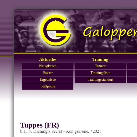
Aktuelles
Training
Neuigkeiten
Trainer
Starter
Trainingsliste
Ergebnisse
Trainingsstandort
Stallpoule
Tuppes (FR)
b.H. v. Dschingis Secret - Königskrone, *2021