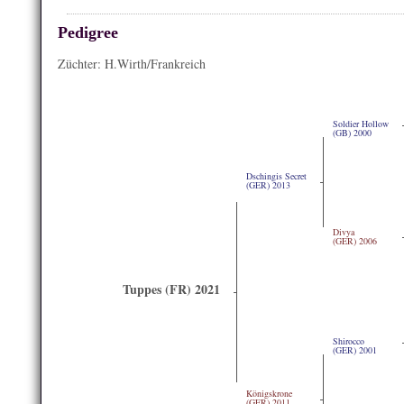
Pedigree
Züchter: H.Wirth/Frankreich
Soldier Hollow
(GB) 2000
Dschingis Secret
(GER) 2013
Divya
(GER) 2006
Tuppes (FR) 2021
Shirocco
(GER) 2001
Königskrone
(GER) 2011