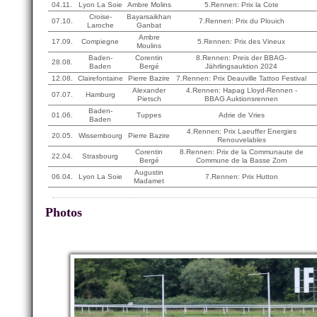
04.11.
Lyon La Soie
Ambre Molins
5.Rennen: Prix la Cote
Croise-
Bayarsaikhan
07.10.
7.Rennen: Prix du Plouich
Laroche
Ganbat
Ambre
17.09.
Compiegne
5.Rennen: Prix des Vineux
Moulins
Baden-
Corentin
8.Rennen: Preis der BBAG-
28.08.
Baden
Bergé
Jährlingsauktion 2024
12.08.
Clairefontaine
Pierre Bazire
7.Rennen: Prix Deauville Tattoo Festival
Alexander
4.Rennen: Hapag Lloyd-Rennen -
07.07.
Hamburg
Pietsch
BBAG Auktionsrennen
Baden-
01.06.
Tuppes
Adrie de Vries
Baden
4.Rennen: Prix Laeuffer Energies
20.05.
Wissembourg
Pierre Bazire
Renouvelables
Corentin
8.Rennen: Prix de la Communaute de
22.04.
Strasbourg
Bergé
Commune de la Basse Zorn
Augustin
06.04.
Lyon La Soie
7.Rennen: Prix Hutton
Madamet
Photos