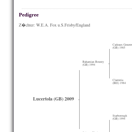
Pedigree
Z�chter: W.E.A. Fox u.S.Frisby/England
Cadeaux Genere
(GB) 1985
Bahamian Bounty
(GB) 1994
Clarentia
(IRE) 1984
Lucertola (GB) 2009
Starborough
(GB) 1994