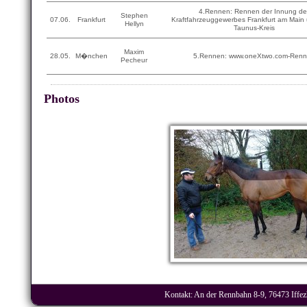
4.Rennen: Rennen der Innung de
Stephen
07.06.
Frankfurt
Kraftfahrzeuggewerbes Frankfurt am Main
Hellyn
Taunus-Kreis
Maxim
28.05.
M�nchen
5.Rennen: www.oneXtwo.com-Ren
Pecheur
Photos
Kontakt: An der Rennbahn 8-9, 76473 Iffezh