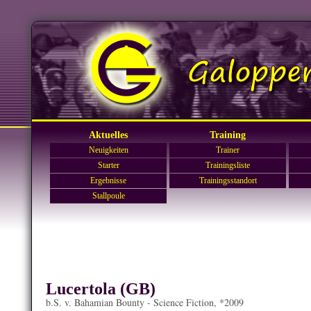
Aktuelles
Training
Neuigkeiten
Trainer
Starter
Trainingsliste
Ergebnisse
Trainingsstandort
Stallpoule
Lucertola (GB)
b.S. v. Bahamian Bounty - Science Fiction, *2009