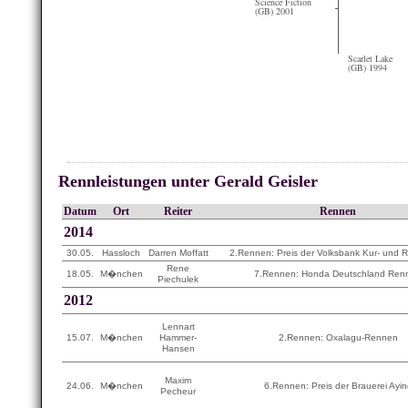
Science Fiction
(GB) 2001
Scarlet Lake
(GB) 1994
Rennleistungen unter Gerald Geisler
Datum
Ort
Reiter
Rennen
2014
30.05.
Hassloch
Darren Moffatt
2.Rennen: Preis der Volksbank Kur- und R
Rene
18.05.
M�nchen
7.Rennen: Honda Deutschland Ren
Piechulek
2012
Lennart
15.07.
M�nchen
Hammer-
2.Rennen: Oxalagu-Rennen
Hansen
Maxim
24.06.
M�nchen
6.Rennen: Preis der Brauerei Ayi
Pecheur