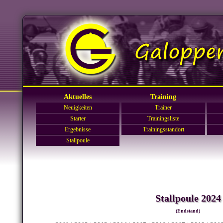
Aktuelles
Training
Neuigkeiten
Trainer
Starter
Trainingsliste
Ergebnisse
Trainingsstandort
Stallpoule
Stallpoule 2024
(Endstand)