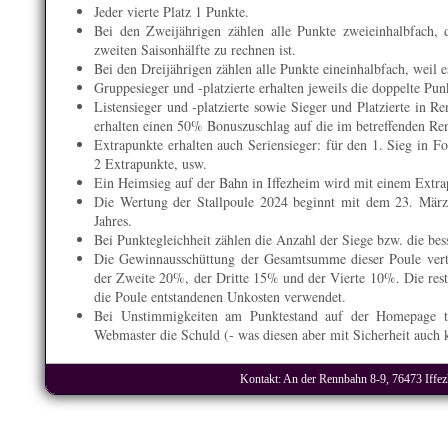
Jeder vierte Platz 1 Punkte.
Bei den Zweijährigen zählen alle Punkte zweieinhalbfach, d
zweiten Saisonhälfte zu rechnen ist.
Bei den Dreijährigen zählen alle Punkte eineinhalbfach, weil e
Gruppesieger und -platzierte erhalten jeweils die doppelte Pun
Listensieger und -platzierte sowie Sieger und Platzierte in 
erhalten einen 50% Bonuszuschlag auf die im betreffenden Ren
Extrapunkte erhalten auch Seriensieger: für den 1. Sieg in F
2 Extrapunkte, usw.
Ein Heimsieg auf der Bahn in Iffezheim wird mit einem Extra
Die Wertung der Stallpoule 2024 beginnt mit dem 23. Mär
Jahres.
Bei Punktegleichheit zählen die Anzahl der Siege bzw. die bes
Die Gewinnausschüttung der Gesamtsumme dieser Poule vertei
der Zweite 20%, der Dritte 15% und der Vierte 10%. Die res
die Poule entstandenen Unkosten verwendet.
Bei Unstimmigkeiten am Punktestand auf der Homepage trä
Webmaster die Schuld (- was diesen aber mit Sicherheit auch k
Kontakt: An der Rennbahn 8-9, 76473 Iffezh