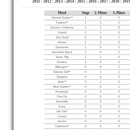
2011
|
2012
|
2013
|
2014
|
2015
|
2016
|
2017
|
2018
|
201
Pferd
Siege
2. Plätze
3. Plätze
Tanami Starlet**
1
3
0
Tuppes**
1
1
1
Santino Corleone
1
1
5
Vizindi
2
1
0
Son Gual
2
0
1
Nerian
1
2
3
Zamnesia
1
0
2
Henrietta Black
1
0
2
Tante Tilly
1
1
0
Kamino
1
0
2
Wikinger**
0
0
2
Dakota Girl**
0
1
1
Daliapur
0
0
2
Doro**
0
1
0
New Starlet**
0
0
1
Pershing*
0
0
0
First Fly
0
0
0
Demolish
0
0
0
Easy
0
0
0
Ole Ole*
0
0
0
Luxury
0
0
0
Aerion
0
0
0
Calamour*
0
0
0