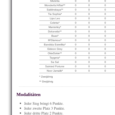
Silvretta
0
0
0
Wonderful Affair**
0
0
0
Saldinskaya**
0
0
0
Tia Sophia*
0
0
0
Lips Leo
0
0
0
Coletta*
0
0
0
Manterley*
0
0
0
Dolcevida**
0
0
0
Baas*
0
0
0
M'Glamour*
0
0
0
Bandida Estrellita*
0
0
0
Gideon Grey
0
0
0
OkieDokie**
0
0
0
Taygeta*
0
0
0
Sa Sal
0
0
0
Sainted Fortune
0
0
0
Noor Jamalik*
0
0
0
* Zweijährig
** Dreijährig
Modalitäten
Jeder Sieg bringt 6 Punkte.
Jeder zweite Platz 3 Punkte.
Jeder dritte Platz 2 Punkte.