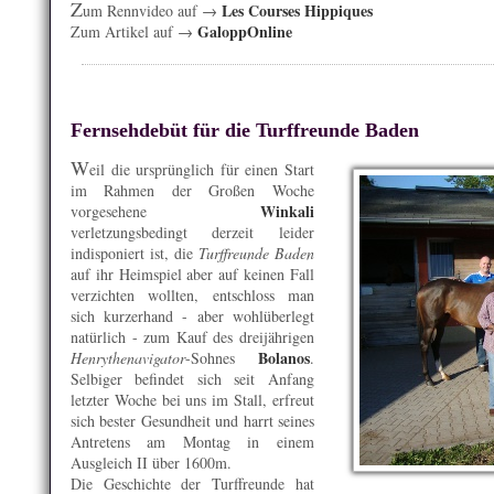
Z
Les Courses Hippiques
um Rennvideo auf →
GaloppOnline
Zum Artikel auf →
Fernsehdebüt für die Turffreunde Baden
W
eil die ursprünglich für einen Start
im Rahmen der Großen Woche
Winkali
vorgesehene
verletzungsbedingt derzeit leider
indisponiert ist, die
Turffreunde Baden
auf ihr Heimspiel aber auf keinen Fall
verzichten wollten, entschloss man
sich kurzerhand - aber wohlüberlegt
natürlich - zum Kauf des dreijährigen
Bolanos
Henrythenavigator
-Sohnes
.
Selbiger befindet sich seit Anfang
letzter Woche bei uns im Stall, erfreut
sich bester Gesundheit und harrt seines
Antretens am Montag in einem
Ausgleich II über 1600m.
Die Geschichte der Turffreunde hat