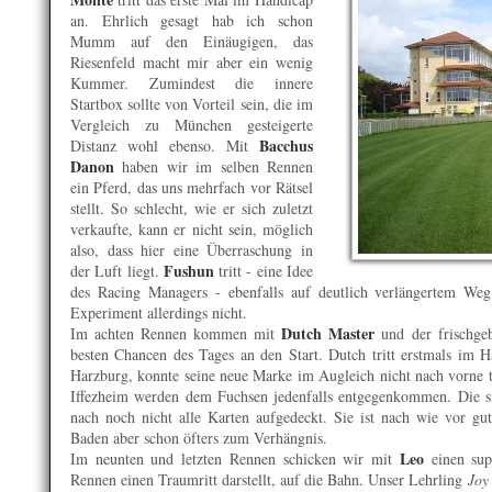
an. Ehrlich gesagt hab ich schon
Mumm auf den Einäugigen, das
Riesenfeld macht mir aber ein wenig
Kummer. Zumindest die innere
Startbox sollte von Vorteil sein, die im
Vergleich zu München gesteigerte
Bacchus
Distanz wohl ebenso. Mit
Danon
haben wir im selben Rennen
ein Pferd, das uns mehrfach vor Rätsel
stellt. So schlecht, wie er sich zuletzt
verkaufte, kann er nicht sein, möglich
also, dass hier eine Überraschung in
Fushun
der Luft liegt.
tritt - eine Idee
des Racing Managers - ebenfalls auf deutlich verlängertem We
Experiment allerdings nicht.
Dutch Master
Im achten Rennen kommen mit
und der frischge
besten Chancen des Tages an den Start. Dutch tritt erstmals im 
Harzburg, konnte seine neue Marke im Augleich nicht nach vorne
Iffezheim werden dem Fuchsen jedenfalls entgegenkommen. Die si
nach noch nicht alle Karten aufgedeckt. Sie ist nach wie vor gu
Baden aber schon öfters zum Verhängnis.
Leo
Im neunten und letzten Rennen schicken wir mit
einen sup
Rennen einen Traumritt darstellt, auf die Bahn. Unser Lehrling
Joy