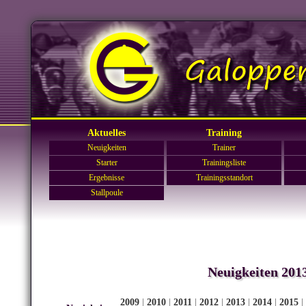
Aktuelles
Training
Neuigkeiten
Trainer
Starter
Trainingsliste
Ergebnisse
Trainingsstandort
Stallpoule
Neuigkeiten 201
2009
|
2010
|
2011
|
2012
|
2013
|
2014
|
2015