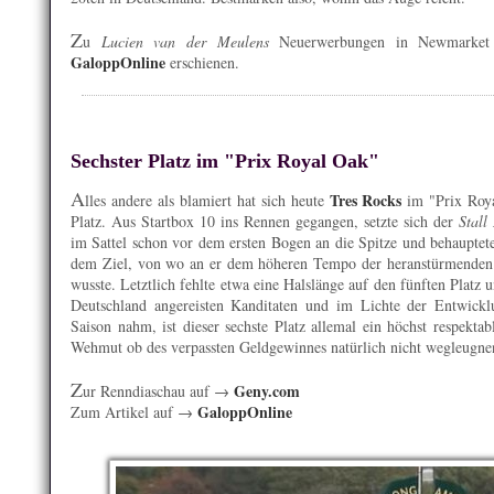
Z
u
Lucien van der Meulens
Neuerwerbungen in Newmarket i
GaloppOnline
erschienen.
Sechster Platz im "Prix Royal Oak"
A
Tres Rocks
lles andere als blamiert hat sich heute
im "Prix Roya
Platz. Aus Startbox 10 ins Rennen gegangen, setzte sich der
Stall
im Sattel schon vor dem ersten Bogen an die Spitze und behauptet
dem Ziel, von wo an er dem höheren Tempo der heranstürmenden 
wusste. Letztlich fehlte etwa eine Halslänge auf den fünften Platz 
Deutschland angereisten Kanditaten und im Lichte der Entwickl
Saison nahm, ist dieser sechste Platz allemal ein höchst respekta
Wehmut ob des verpassten Geldgewinnes natürlich nicht wegleugnen
Z
Geny.com
ur Renndiaschau auf →
GaloppOnline
Zum Artikel auf →