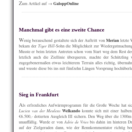
Z
GaloppOnline
um Artikel auf →
Manchmal gibt es eine zweite Chance
W
Merian
enig berauschend gestaltete sich der Auftritt von
letzte 
bekam der
Tiger Hill
-Sohn die Möglichkeit zur Wiedergutmachung
Musste er beim letzten Antreten schon vom Start weg dem Rest des 
letzlich auch die Ziellinie überqueren, machte der Schützlin
zugegebenermaßen etwas leichterem Terrain alles richtig, übern
und wusste diese bis ins mit fünfzehn Längen Vorsprung hochüberle
Sieg in Frankfurt
A
ls erfreuliches Aufwärmprogramm für die Große Woche hat sic
Welkando
Lucien van der Meulens
konnte sich mit einer halbe
€6.500,- dotierten Ausgleich III sichern. Den Weg über die 1300m
unauffällig. Wurde er von
Adrie de Vries
bis dahin im hinteren Dri
auf der Zielgeraden dann, wie der Rennkommentator richtig be