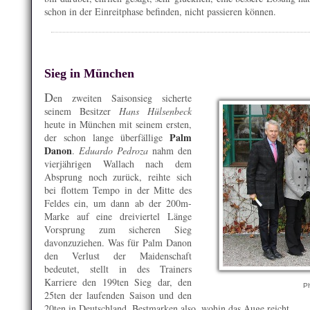
schon in der Einreitphase befinden, nicht passieren können.
Sieg in München
D
en zweiten Saisonsieg sicherte
seinem Besitzer
Hans Hülsenbeck
heute in München mit seinem ersten,
Palm
der schon lange überfällige
Danon
.
Eduardo Pedroza
nahm den
vierjährigen Wallach nach dem
Absprung noch zurück, reihte sich
bei flottem Tempo in der Mitte des
Feldes ein, um dann ab der 200m-
Marke auf eine dreiviertel Länge
Vorsprung zum sicheren Sieg
davonzuziehen. Was für Palm Danon
den Verlust der Maidenschaft
bedeutet, stellt in des Trainers
Karriere den 199ten Sieg dar, den
Ph
25ten der laufenden Saison und den
20ten in Deutschland. Bestmarken also, wohin das Auge reicht.