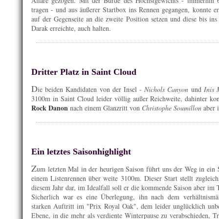
Affäre gezogen. Mit der Bürde des Höchstgewichts - immerhin
tragen - und aus äußerer Startbox ins Rennen gegangen, konnte er
auf der Gegenseite an die zweite Position setzen und diese bis ins
Darak erreichte, auch halten.
Dritter Platz in Saint Cloud
D
ie beiden Kandidaten von der Insel -
Nichols Canyon
und
Inis 
3100m in Saint Cloud leider völlig außer Reichweite, dahinter k
Rock Danon
nach einem Glanzritt von
Christophe Soumillon
aber i
Ein letztes Saisonhighlight
Z
um letzten Mal in der heurigen Saison führt uns der Weg in ein
einem Listenrennen über weite 3100m. Dieser Start stellt zugleich
diesem Jahr dar, im Idealfall soll er die kommende Saison aber im 
Sicherlich war es eine Überlegung, ihn nach dem verhältnism
starken Auftritt im "Prix Royal Oak", dem leider unglücklich unb
Ebene, in die mehr als verdiente Winterpause zu verabschieden, T