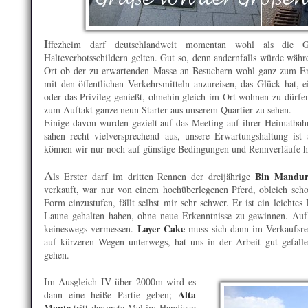
I
ffezheim darf deutschlandweit momentan wohl als die 
Halteverbotsschildern gelten. Gut so, denn andernfalls würde wäh
Ort ob der zu erwartenden Masse an Besuchern wohl ganz zum Er
mit den öffentlichen Verkehrsmitteln anzureisen, das Glück hat, e
oder das Privileg genießt, ohnehin gleich im Ort wohnen zu dür
zum Auftakt ganze neun Starter aus unserem Quartier zu sehen.
Einige davon wurden gezielt auf das Meeting auf ihrer Heimatbahn 
sahen recht vielversprechend aus, unsere Erwartungshaltung is
können wir nur noch auf günstige Bedingungen und Rennverläufe h
A
Bin Mandu
ls Erster darf im dritten Rennen der dreijährige
verkauft, war nur von einem hochüberlegenen Pferd, obleich scho
Form einzustufen, fällt selbst mir sehr schwer. Er ist ein leichtes
Laune gehalten haben, ohne neue Erkenntnisse zu gewinnen. Auf e
Layer Cake
keineswegs vermessen.
muss sich dann im Verkaufsre
auf kürzeren Wegen unterwegs, hat uns in der Arbeit gut gefall
gehen.
Im Ausgleich IV über 2000m wird es
Alta
dann eine heiße Partie geben;
Monte
tritt das erste Mal im Handicap