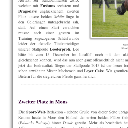
Auftakt zur Sandbahnsaison 2013,
Fushuns
welcher mit
sechstem und
Dragoslavs
unglücklichem zweiten
Platz unsere beiden
Schütz
-linge in
den Geldrängen untergebracht sah,
statt. Auf einen Start verzichten
musste nach einer gestern im
Training zugezogenen Schürfwunde
leider der aktuelle Titelverteidiger
Trick
Leoderprofi
unserer Stallpoule
. Leo
Pho
hätte bis zum 15. Dezember im Idealfall noch mit dem aktu
gleichziehen können, wird das nun aber ganz offensichtlich nicht me
jetzt das Endresultat: Sieger der Stallpoule 2013 ist der heuer 
Layer Cake
schon erwähnten Mister Mackenzie und
. Wir gratulie
Bietern für die siegreichen Pferde ganz herzlich.
Zweiter Platz in Mons
D
Sport-Welt
ie
-Redaktion - schöne Grüße von dieser Seite übrige
Rennen heute in Mons den Einlauf der ersten beiden Plätze (lei
(
Eduardo Pedroza
) hinter
Darak
gereiht. Mehr als beachtlich ha