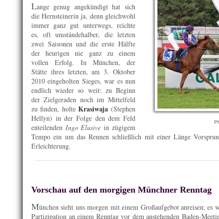
L
ange genug angekündigt hat sich
die Hernsteinerin ja, denn gleichwohl
immer ganz gut unterwegs, reichte
es, oft umständehalber, die letzten
zwei Saisonen und die erste Hälfte
der heurigen nie ganz zu einem
vollen Erfolg. In München, der
Stätte ihres letzten, am 3. Oktober
2010 eingeholten Sieges, war es nun
endlich wieder so weit: zu Beginn
der Zielgeraden noch im Mittelfeld
Krasiwaja
zu finden, holte
(Stephen
Hellyn) in der Folge den dem Feld
Ph
enteilenden
Ingo Elusive
in zügigem
Tempo ein um das Rennen schließlich mit einer Länge Vorspru
Erleichterung.
Vorschau auf den morgigen Münchner Renntag
M
ünchen sieht uns morgen mit einem Großaufgebot anreisen; es w
Partizipation an einem Renntag vor dem anstehenden Baden-Meeting