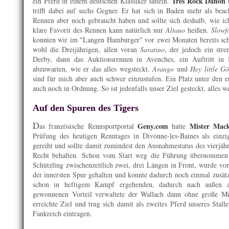
Tres Rock Danon
ein Pferd in einem deutschen Klassiker satteln.
t
trifft dabei auf sechs Gegner. Er hat sich in Baden mehr als beac
Rennen aber noch gebraucht haben und sollte sich deshalb, wie ic
klare Favorit des Rennen kann natürlich nur
Altano
heißen.
Slowf
konnten wir im "Langen Hamburger" vor zwei Monaten bereits sc
wohl die Dreijährigen, allen voran
Saratino
, der jedoch ein stre
Derby, dann das Auktionsrennen in Avenches, ein Auftritt in
abzuwarten, wie er das alles wegsteckt.
Arango
und
Hey little Gö
sind für mich aber auch schwer einzustufen. Ein Platz unter den e
auch noch in Ordnung. So ist jedenfalls unser Ziel gesteckt, alles 
Auf den Spuren des Tigers
D
Geny.com
Mister Mack
as französische Rennsportportal
hatte
Prüfung des heutigen Renntages in Divonne-les-Baines als einzi
gereiht und sollte damit zumindest den Ausnahmestatus des vierjäh
Recht behalten. Schon vom Start weg die Führung übernommen
Schützling zwischenzeitlich zwei, drei Längen in Front, wurde v
der innersten Spur gehalten und konnte dadurch noch einmal zusät
schon in heftigem Kampf ergehenden, dadurch nach außen au
gewonnenen Vorteil verwaltete der Wallach dann ohne große M
erreichte Ziel und trug sich damit als zweites Pferd unseres Stal
Fankreich eintragen.