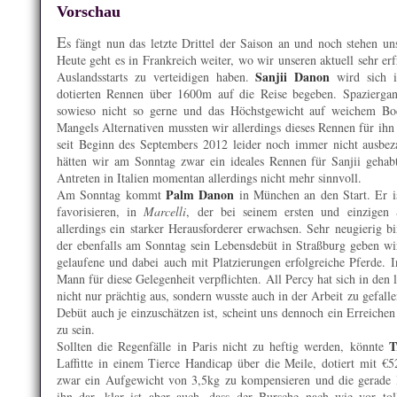
Vorschau
E
s fängt nun das letzte Drittel der Saison an und noch stehen un
Heute geht es in Frankreich weiter, wo wir unseren aktuell sehr er
Sanjii Danon
Auslandsstarts zu verteidigen haben.
wird sich i
dotierten Rennen über 1600m auf die Reise begeben. Spaziergan
sowieso nicht so gerne und das Höchstgewicht auf weichem Bod
Mangels Alternativen mussten wir allerdings dieses Rennen für ihn 
seit Beginn des Septembers 2012 leider noch immer nicht ausbez
hätten wir am Sonntag zwar ein ideales Rennen für Sanjii gehab
Antreten in Italien momentan allerdings nicht mehr sinnvoll.
Palm Danon
Am Sonntag kommt
in München an den Start. Er i
favorisieren, in
Marcelli
, der bei seinem ersten und einzigen 
allerdings ein starker Herausforderer erwachsen. Sehr neugierig b
der ebenfalls am Sonntag sein Lebensdebüt in Straßburg geben wird
gelaufene und dabei auch mit Platzierungen erfolgreiche Pferde. 
Mann für diese Gelegenheit verpflichten. All Percy hat sich in den l
nicht nur prächtig aus, sondern wusste auch in der Arbeit zu gefal
Debüt auch je einzuschätzen ist, scheint uns dennoch ein Erreich
zu sein.
T
Sollten die Regenfälle in Paris nicht zu heftig werden, könnte
Laffitte in einem Tierce Handicap über die Meile, dotiert mit €5
zwar ein Aufgewicht von 3,5kg zu kompensieren und die gerade B
ihn dar, klar ist aber auch, dass der Bursche nach wie vor to