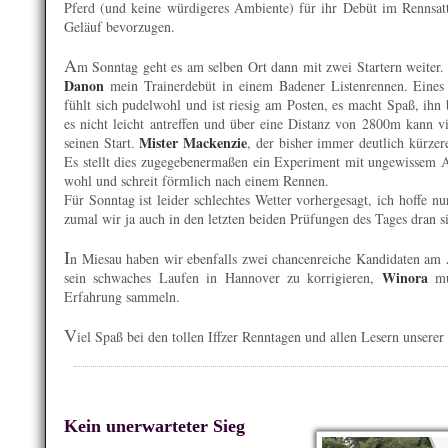
Pferd (und keine würdigeres Ambiente) für ihr Debüt im Rennsa
Geläuf bevorzugen.
A
m Sonntag geht es am selben Ort dann mit zwei Startern weiter
Danon
mein Trainerdebüt in einem Badener Listenrennen. Eines l
fühlt sich pudelwohl und ist riesig am Posten, es macht Spaß, ihn 
es nicht leicht antreffen und über eine Distanz von 2800m kann vie
Mister Mackenzie
seinen Start.
, der bisher immer deutlich kürzer
Es stellt dies zugegebenermaßen ein Experiment mit ungewissem Au
wohl und schreit förmlich nach einem Rennen.
Für Sonntag ist leider schlechtes Wetter vorhergesagt, ich hoffe nur
zumal wir ja auch in den letzten beiden Prüfungen des Tages dran s
I
n Miesau haben wir ebenfalls zwei chancenreiche Kandidaten am
Winora
sein schwaches Laufen in Hannover zu korrigieren,
mus
Erfahrung sammeln.
V
iel Spaß bei den tollen Iffzer Renntagen und allen Lesern unserer
Kein unerwarteter Sieg