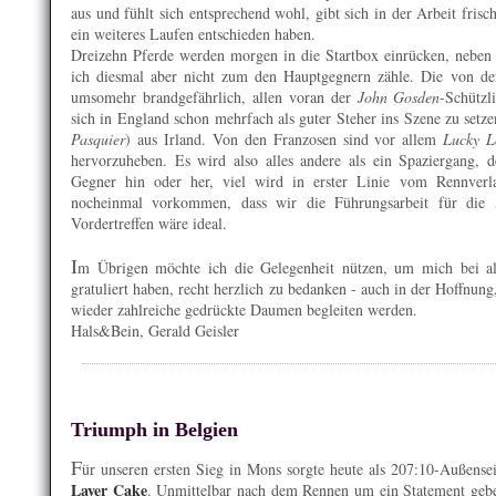
aus und fühlt sich entsprechend wohl, gibt sich in der Arbeit fris
ein weiteres Laufen entschieden haben.
Dreizehn Pferde werden morgen in die Startbox einrücken, neben 
ich diesmal aber nicht zum den Hauptgegnern zähle. Die von der
umsomehr brandgefährlich, allen voran der
John Gosden
-Schütz
sich in England schon mehrfach als guter Steher ins Szene zu setz
Pasquier
) aus Irland. Von den Franzosen sind vor allem
Lucky L
hervorzuheben. Es wird also alles andere als ein Spaziergang, 
Gegner hin oder her, viel wird in erster Linie vom Rennverlau
nocheinmal vorkommen, dass wir die Führungsarbeit für die 
Vordertreffen wäre ideal.
I
m Übrigen möchte ich die Gelegenheit nützen, um mich bei a
gratuliert haben, recht herzlich zu bedanken - auch in der Hoffnun
wieder zahlreiche gedrückte Daumen begleiten werden.
Hals&Bein, Gerald Geisler
Triumph in Belgien
F
ür unseren ersten Sieg in Mons sorgte heute als 207:10-Außense
Layer Cake
. Unmittelbar nach dem Rennen um ein Statement gebete