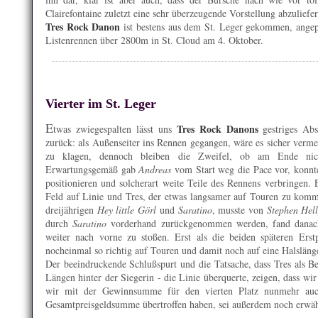
Clairefontaine zuletzt eine sehr überzeugende Vorstellung abzuliefe
Tres Rock Danon
ist bestens aus dem St. Leger gekommen, angepe
Listenrennen über 2800m in St. Cloud am 4. Oktober.
Vierter im St. Leger
E
Tres Rock Danons
twas zwiegespalten lässt uns
gestriges Abs
zurück: als Außenseiter ins Rennen gegangen, wäre es sicher vermes
zu klagen, dennoch bleiben die Zweifel, ob am Ende ni
Erwartungsgemäß gab
Andreas
vom Start weg die Pace vor, konnte
positionieren und solcherart weite Teile des Rennens verbringen. E
Feld auf Linie und Tres, der etwas langsamer auf Touren zu komme
dreijährigen
Hey little Görl
und
Saratino
, musste von
Stephen Hel
durch
Saratino
vorderhand zurückgenommen werden, fand danach
weiter nach vorne zu stoßen. Erst als die beiden späteren Erst
nocheinmal so richtig auf Touren und damit noch auf eine Halslänge
Der beeindruckende Schlußspurt und die Tatsache, dass Tres als Bes
Längen hinter der Siegerin - die Linie überquerte, zeigen, dass wi
wir mit der Gewinnsumme für den vierten Platz nunmehr auc
Gesamtpreisgeldsumme übertroffen haben, sei außerdem noch erwäh