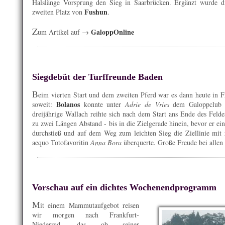
Halslänge Vorsprung den Sieg in Saarbrücken. Ergänzt wurde di
Fushun
zweiten Platz von
.
Z
GaloppOnline
um Artikel auf →
Siegdebüt der Turffreunde Baden
B
eim vierten Start und dem zweiten Pferd war es dann heute in F
Bolanos
soweit:
konnte unter
Adrie de Vries
dem Galoppclub se
dreijährige Wallach reihte sich nach dem Start ans Ende des Feldes
zu zwei Längen Abstand - bis in die Zielgerade hinein, bevor er e
durchstieß und auf dem Weg zum leichten Sieg die Ziellinie mit
aequo Totofavoritin
Anna Bora
überquerte. Große Freude bei allen 
Vorschau auf ein dichtes Wochenendprogramm
M
it einem Mammutaufgebot reisen
wir morgen nach Frankfurt-
Niederrad, das ob seiner