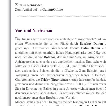
Z
Rennvideo
um →
GaloppOnline
Zum Artikel auf →
Vor- und Nachschau
D
ie für uns sehr durchwachsen verlaufene "Große Woche" ist vo
Bacchus Danon
ersten Wochenende die dritten Plätze durch
u
Palm Danon
geschlagen. Am zweiten Wochenende konnte
ein
allerdings mit einer unerhört hohen Handicapmarke von 56kg be
Bolanos
noch der dreijährige
, der sich mit 59kg im Ausgleich II 
Anhängerschar alles andere als unglücklich machte. Ihm steht woh
sollte es in Baden-Baden trotz 2., 3., 4., und fünfter Plätze aber 
aber auch andere Bahnen als die in Iffezheim. Zum Beispiel jene
Vorsprung einen der überlegensten Siege des Jahres in Deutsch
Tricky Tiger
Clairefontaine, wo
seinen vierten Jahrestreffer landen
gewinnen und damit eine Siegprämie von €13.000,- für sich ver
Sieg in Divonne-les-Baines in einem Altersgewichtsrennen über 17
den entgangenen Baden-Erfolg. Es geht also munter weiter. Bei de
noch knapp unter dem Ergebnis vom Vorjahr.
Morgen steht eines der Highlights meiner bisherigen Laufbahn a