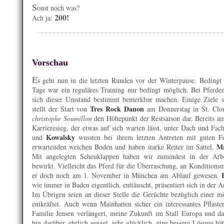
S
onst noch was?
200!
Ach ja:
Vorschau
E
s geht nun in die letzten Runden vor der Winterpause. Bedingt
Tage war ein reguläres Training nur bedingt möglich. Bei Pferde
sich dieser Umstand bestimmt bemerkbar machen. Einige Ziele 
Tres Rock Danon
stellt der Start von
am Donnerstag in St. Clo
christophe Soumillon
den Höhepunkt der Restsaison dar. Bereits a
Karrieresieg, der etwas auf sich warten lässt, unter Dach und Fa
Kowalsky
und
wussten bei ihrem letzten Antreten mit guten F
Ma
erwartenden weichen Boden und haben starke Reiter im Sattel.
Mit angelegten Scheuklappen haben wir zumindest in der Arbe
bewirkt. Vielleicht das Pferd für die Überraschung, an Konditionsma
er doch noch am 1. November in München am Ablauf gewesen.
wie immer in Baden eigentlich, enttäuscht, präsentiert sich in der Ar
Im Übrigen seien an dieser Stelle die Gerüchte bezüglich einer m
entkräftet. Auch wenn Mainhatten sicher ein interessantes Pflaste
Familie Jensen verlängert, meine Zukunft im Stall Europa und dam
bin darüber, ehrlich gesagt, sehr glücklich, eine bessere Lösung h