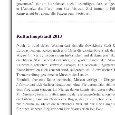
gewonnen.", nur um kurz danach noch hinzuzufügen, dass selbiges 
er [Anmerk.: das Pferd] vom Start bis zum Ziel immer in Füh
Rennverlauf betreffend alle Fragen beantwortet sein.
Kulturhauptstadt 2013
N
och für rund sieben Wochen darf sich die slowakische Stadt
K
Europas nennen. Koice, nach
Bratislava
die zweitgrößte Stadt de
Wuppertal
, verfügt neben einem historischen und denkmalgeschütz
errichteten St.-Elisabeth-Dom über die größte Kirche der Slow
Kathedrale gotischer Bauweise Europas. Ein Alleinstellungsmerk
Koice bisweilen auch genannt wird, außerdem im "Slowakischen 
Themenstellung gewidmeten Museum des Landes.
Ebenfalls über eine Reihe technischer Museen verfügt im Übrig
Adornos
darf sich darüber hinaus auch einer Pferderennbahn rühme
dem Programm standen. Im Vierten davon konnte sich unser siebe
Mit
Daniele Porcu
im Sattel, mischte der
Tertullian
-Sohn schon vo
die Führung dann im Niederräder Bogen, den er mit schon vier, 
zur Ziellinie musste er die Konkurrenz zwar auf nur eine Länge wie
für einen sicheren Sieg vor dem klar favorisierten
Fly First
.