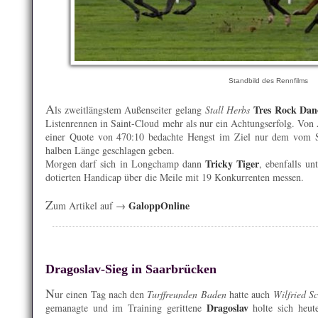
Standbild des Rennfilms
A
Tres Rock Da
ls zweitlängstem Außenseiter gelang
Stall Herbs
Listenrennen in Saint-Cloud mehr als nur ein Achtungserfolg. Von
einer Quote von 470:10 bedachte Hengst im Ziel nur dem vom 
halben Länge geschlagen geben.
Tricky Tiger
Morgen darf sich in Longchamp dann
, ebenfalls un
dotierten Handicap über die Meile mit 19 Konkurrenten messen.
Z
GaloppOnline
um Artikel auf →
Dragoslav-Sieg in Saarbrücken
N
ur einen Tag nach den
Turffreunden Baden
hatte auch
Wilfried Sc
Dragoslav
gemanagte und im Training gerittene
holte sich heu