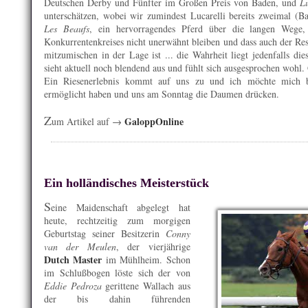
Deutschen Derby und Fünfter im Großen Preis von Baden, und
Lu
unterschätzen, wobei wir zumindest Lucarelli bereits zweimal (
Les Beaufs
, ein hervorragendes Pferd über die langen Wege,
Konkurrentenkreises nicht unerwähnt bleiben und dass auch der Rest 
mitzumischen in der Lage ist ... die Wahrheit liegt jedenfalls d
sieht aktuell noch blendend aus und fühlt sich ausgesprochen wohl.
Ein Riesenerlebnis kommt auf uns zu und ich möchte mich be
ermöglicht haben und uns am Sonntag die Daumen drücken.
Z
GaloppOnline
um Artikel auf →
Ein holländisches Meisterstück
S
eine Maidenschaft abgelegt hat
heute, rechtzeitig zum morgigen
Geburtstag seiner Besitzerin
Conny
van der Meulen
, der vierjährige
Dutch Master
im Mühlheim. Schon
im Schlußbogen löste sich der von
Eddie Pedroza
gerittene Wallach aus
der bis dahin führenden