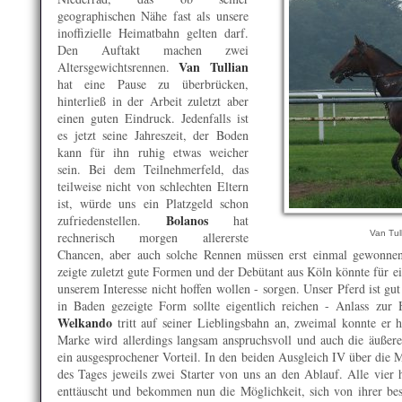
geographischen Nähe fast als unsere
inoffizielle Heimatbahn gelten darf.
Den Auftakt machen zwei
Van Tullian
Altersgewichtsrennen.
hat eine Pause zu überbrücken,
hinterließ in der Arbeit zuletzt aber
einen guten Eindruck. Jedenfalls ist
es jetzt seine Jahreszeit, der Boden
kann für ihn ruhig etwas weicher
sein. Bei dem Teilnehmerfeld, das
teilweise nicht von schlechten Eltern
ist, würde uns ein Platzgeld schon
Bolanos
zufriedenstellen.
hat
Van Tul
rechnerisch morgen allererste
Chancen, aber auch solche Rennen müssen erst einmal gewonne
zeigte zuletzt gute Formen und der Debütant aus Köln könnte für ei
unserem Interesse nicht hoffen wollen - sorgen. Unser Pferd ist gu
in Baden gezeigte Form sollte eigentlich reichen - Anlass zur
Welkando
tritt auf seiner Lieblingsbahn an, zweimal konnte er h
Marke wird allerdings langsam anspruchsvoll und auch die äußere
ein ausgesprochener Vorteil. In den beiden Ausgleich IV über die
des Tages jeweils zwei Starter von uns an den Ablauf. Alle vier 
enttäuscht und bekommen nun die Möglichkeit, sich von ihrer bes