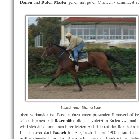
Danon
Dutch Master
und
gehen mit guten Chancen - zumindest auf
Naaseh unter Tihamer Nagy
oben vorhanden ist. Dass er dazu einen passenden Rennverlauf ben
Rosennähe
selben Rennen tritt
, die sich zuletzt in Baden zweimal
wird sich dabei um einen ihrer letzten Auftritte auf der Rennbahn h
Naaseh
In Hannover darf
im Ausgleich II über 1900m ran. Er ma
maßgeschneidert für ihn, allein, ich habe den Eindruck, er befin