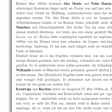
Alta Monte
Palm Danon
Rennen über 1600m kommen
und
schwierigen Kastration länger nicht am Posten war und nun sein 
Arbeit zwar Grund zur Hoffnung, realistischerweise muss das mo
angesehen werden. Für Alta Monte dürfte es erst im Ausgleich
Arbeitsleistungen konnte er im Rennen bisher jedenfalls nicht 
Manduro
sein Deutschlanddebüt. Der leichte Typ hat seine Arb
einmal deutlich überboten, wir treten also mit einem gerüttelt
Lucien van der Meulen
hätte ursprünglich eigentlich im sieglose
1600m von der Distanz etwas kurz scheinen; die Gegner sind hier
kurzfristige Änderung. Er hat nun, nach einigen mehr als brauch
Farbe zu bekennen.
Deutlich besser als es das Ergebnis vermuten lässt, war das L
dortige Rennen gestaltete sich sehr unruhig, verbunden mit vielen 
gefallen. Er ist mittlerweile etwas schlau geworden, die Scheukl
Welkando
konnte in München bereits gewinnen, generell dürften Li
zu ihm passen. Das Düsseldorfer Ergebnis kann man getrost streich
oder weniger früh geschlagen. Er präsentiert sich derzeit mi
kommt für ihn genau zur rechten Zeit.
Krasiwaja
Bacchus
und
treten im Ausgleich IV über 1600m an. Z
ein. Unglückliche Umstände und Rennverläufe schön und gut, irg
klappen. Sie ist - andernfalls würde sie nicht nachgenannt worden 
und wird, so sieht der Plan aus, danach wohl in Baden laufen. 
angelangt, die er, wenn ich ihn um drei Uhr nachts wecke und z