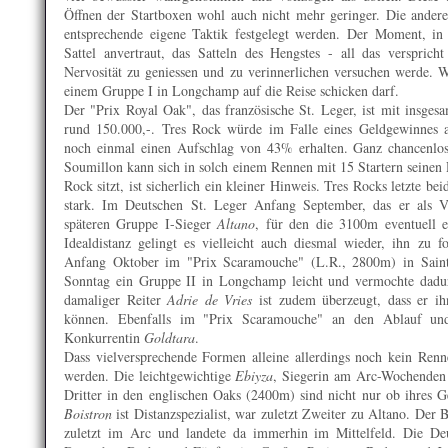
Öffnen der Startboxen wohl auch nicht mehr geringer. Die andere
entsprechende eigene Taktik festgelegt werden. Der Moment, 
Sattel anvertraut, das Satteln des Hengstes - all das versprich
Nervosität zu geniessen und zu verinnerlichen versuchen werde. W
einem Gruppe I in Longchamp auf die Reise schicken darf.
Der "Prix Royal Oak", das französische St. Leger, ist mit insgesam
rund 150.000,-. Tres Rock würde im Falle eines Geldgewinnes a
noch einmal einen Aufschlag von 43% erhalten. Ganz chancenlos
Soumillon kann sich in solch einem Rennen mit 15 Startern seinen Ri
Rock sitzt, ist sicherlich ein kleiner Hinweis. Tres Rocks letzte b
stark. Im Deutschen St. Leger Anfang September, das er als V
späteren Gruppe I-Sieger
Altano
, für den die 3100m eventuell e
Idealdistanz gelingt es vielleicht auch diesmal wieder, ihn zu 
Anfang Oktober im "Prix Scaramouche" (L.R., 2800m) in Sain
Sonntag ein Gruppe II in Longchamp leicht und vermochte dadu
damaliger Reiter
Adrie de Vries
ist zudem überzeugt, dass er ih
können. Ebenfalls im "Prix Scaramouche" an den Ablauf un
Konkurrentin
Goldtara
.
Dass vielversprechende Formen alleine allerdings noch kein Ren
werden. Die leichtgewichtige
Ebiyza
, Siegerin am Arc-Wochenden
Dritter in den englischen Oaks (2400m) sind nicht nur ob ihres Ge
Boistron
ist Distanzspezialist, war zuletzt Zweiter zu Altano. Der 
zuletzt im Arc und landete da immerhin im Mittelfeld. Die D