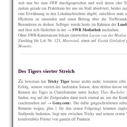
sich nun bis zum
SWR
durchgesprochen und weil deren (der Tu
zudem gerade ein Praktikum bei uns im Stall absolviert, beides z
eine Erwähnung in den Lokalnachrichten abgibt, entschloss man 
Iffezheim zu entsenden und einen Beitrag über die Turffreu
Land
Besonderen zu drehen. Selbiger wurde heute im Rahmen der
SWR Mediathek
und lässt sich fürderhin in der →
nachsehen.
Ohne SWR-Kamerateam bekam einstweilen
Lucien van der Meulen
Zuschlag für Lot Nr. 123,
Meerwind
, einen auf
Gestüt Görlsdorf
g
Mouette
.
Des Tigers vierter Streich
Z
Tricky Tiger
u beweisen hat
heuer nichts mehr, trotzdem eilt
Erfolg, seinem vierten der laufenden Saison, dem dritten davon i
Rennen des Tages in Clairefontaine unter Jockey
Théo Bachelot
s
finden, zog auf der Zielgeraden dann noch einmal an, um der Konk
Geny.com
(nachzusehen auf →
). Die dafür gutgeschriebenen zeh
Rennens wegen, plus 1 für den ersten Folgesieg) könnten zuglei
Stallpoule bedeuten, liegt nun zwischen Tricky und seinem ersten
komfortables Polster von ganzen elf Punkten