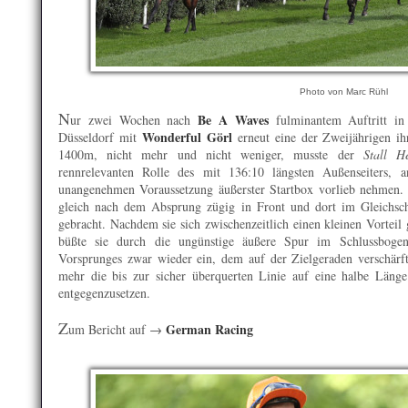
Photo von Marc Rühl
N
Be A Waves
ur zwei Wochen nach
fulminantem Auftritt in
Wonderful Görl
Düsseldorf mit
erneut eine der Zweijährigen ih
1400m, nicht mehr und nicht weniger, musste der
Stall H
rennrelevanten Rolle des mit 136:10 längsten Außenseiters, 
unangenehmen Voraussetzung äußerster Startbox vorlieb nehmen
gleich nach dem Absprung zügig in Front und dort im Gleichsc
gebracht. Nachdem sie sich zwischenzeitlich einen kleinen Vorteil 
büßte sie durch die ungünstige äußere Spur im Schlussbogen
Vorsprunges zwar wieder ein, dem auf der Zielgeraden verschärf
mehr die bis zur sicher überquerten Linie auf eine halbe Läng
entgegenzusetzen.
Z
German Racing
um Bericht auf →