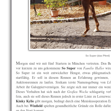
So Super (das Pferd)
M
orgen sind wir mit fünf Startern in München vertreten. Den B
So Super
vor kurzem zu uns gekommene
von
Familie Haller
wird
So Super ist ein weit entwickelter Hengst, etwas phlegmatisch 
startfähig. Er soll in diesem Rennen an Erfahrung gewinnen
Auktionsrennen zu laufen. Sisikam (erste Namensgebung von
Lil
Arbeit ihr Galoppiervermögen. Sie zeigte sich nur immer ein weni
Dieses Verhalten hat sich nach der
Großen Woche
schlagartig ver
fein, auch sie soll dieses Rennen jedoch in erster Linie zu Lernzwe
Kinky Kylie
gibt morgen, bedingt durch eine Meniskusoperation End
Winfield
Auch bei
spielten gesundheitliche Gründe ein Rolle dafür
an den Start kommt.