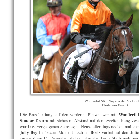
Wonderful Görl, Siegerin der Stallpo
Photo von Marc Rühl
D
Wonderful
ie Entscheidung auf den vorderen Plätzen war mit
Sunday Dream
mit sicherem Abstand auf dem zweiten Rang zwar
wurde es vergangenen Samstag in Neuss allerdings nocheinmal span
Jolly Boy
Doris
im letzten Moment noch an
vorbei auf den dritte
zwar erst am 15. Dezember, da bis dahin aber keine Starts mehr gepl