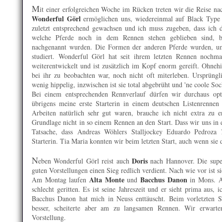
M
it einer erfolgreichen Woche im Rücken treten wir die Reise n
Wonderful Görl
ermöglichen uns, wiedereinmal auf Black Type
zuletzt entsprechend gewachsen und ich muss zugeben, dass ich di
welche Pferde noch in dem Rennen stehen geblieben sind, be
nachgenannt wurden. Die Formen der anderen Pferde wurden, um 
studiert. Wonderful Görl hat seit ihrem letzten Rennen nochma
weiterentwickelt und ist zusätzlich im Kopf enorm gereift. Ohneh
bei ihr zu beobachten war, noch nicht oft miterleben. Ursprüngl
wenig hippelig, inzwischen ist sie total abgebrüht und 'ne coole S
Bei einem entsprechenden Rennverlauf dürfen wir durchaus opti
übrigens meine erste Starterin in einem deutschen Listenrennen 
Arbeiten natürlich sehr gut waren, brauche ich nicht extra zu
Grundlage nicht in so einem Rennen an den Start. Dass wir uns in de
Tatsache, dass Andreas Wöhlers Stalljockey Eduardo Pedroza
Starterin. Tia Maria konnten wir beim letzten Start, auch wenn sie d
N
Doris
eben Wonderful Görl reist auch
nach Hannover. Die super 
guten Vorstellungen einen Sieg redlich verdient. Nach wie vor ist s
Alta Monte
Bacchus Danon
Am Montag laufen
und
in Mons. Al
schlecht geritten. Es ist seine Jahreszeit und er sieht prima aus,
Bacchus Danon hat mich in Neuss enttäuscht. Beim vorletzten St
besser, scheiterte aber am zu langsamen Rennen. Wir erwarte
Vorstellung.