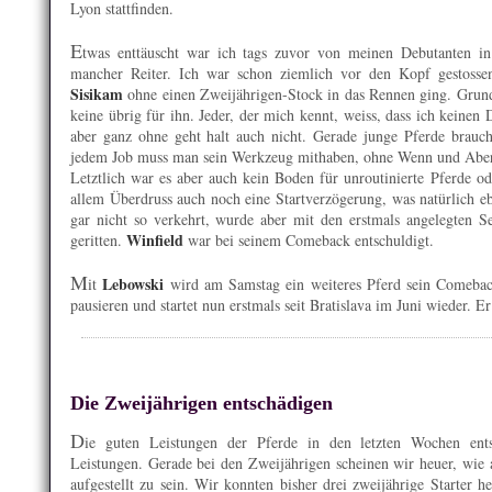
Lyon stattfinden.
E
twas enttäuscht war ich tags zuvor von meinen Debutanten in
mancher Reiter. Ich war schon ziemlich vor den Kopf gestossen
Sisikam
ohne einen Zweijährigen-Stock in das Rennen ging. Grund:
keine übrig für ihn. Jeder, der mich kennt, weiss, dass ich keinen
aber ganz ohne geht halt auch nicht. Gerade junge Pferde brau
jedem Job muss man sein Werkzeug mithaben, ohne Wenn und Aber
Letztlich war es aber auch kein Boden für unroutinierte Pferde o
allem Überdruss auch noch eine Startverzögerung, was natürlich eb
gar nicht so verkehrt, wurde aber mit den erstmals angelegten Se
Winfield
geritten.
war bei seinem Comeback entschuldigt.
M
Lebowski
it
wird am Samstag ein weiteres Pferd sein Comebac
pausieren und startet nun erstmals seit Bratislava im Juni wieder. E
Die Zweijährigen entschädigen
D
ie guten Leistungen der Pferde in den letzten Wochen ents
Leistungen. Gerade bei den Zweijährigen scheinen wir heuer, wie an
aufgestellt zu sein. Wir konnten bisher drei zweijährige Starter 