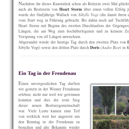
N
achdem ihr dieses Kunststück schon als Reiterin zwei Mal glückt
Heart Storm
auch als Besitzerin von
über einen vollen Erfolg 
wurde der fünfjährige Wallach von
Sibylle Vogt
(die damit ihren e
vom Start weg in Führung gebracht. Bis dahin noch auf Tuchfühl
Heart Storm mit Beginn des zweiten Durchlaufens der Gegengera
Längen, die am Weg zum hochüberlegenen und zu keinem Zei
Vorsprung von elf Längen anwuchsen.
Abgerundet wurde der heutige Tag durch den zweiten Platz von
Doris
Sibylle Vogt) sowie den dritten Platz durch
(
Andre Best
) in 
Ein Tag in der Freudenau
E
inen unvergesslichen Tag durften
wir gestern in der Wiener Freudenau
erleben; nicht nur weil wir gewinnen
konnten und dies der erste Sieg
dieser neuen Besitzergemeinschaft
war. Viele Leute kamen zum Teil
von wirklich weit her angereist um
den Renntag in der Freudenau zu
besuchen und alte Bekannte wieder