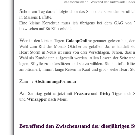
Tim Assenheimer, 1. Vorstand der Turffreunde Baden
S
chon am Tag darauf folgte dann das Sahnehäubchen der beruflic
in Maisons Laffitte.
Eine kleine Korrektur muss ich übrigens bei dem GAG von W
inzwischen auf 86 Kilo erhöht.
W
GaloppOnline
er in den letzten Tagen
genauer gelesen hat, dem
Wahl zum Ritt des Monats Oktober aufgefallen. Ja, es handelt 
Heart Storm in Neuss ist einer von drei Vorschlägen. Schön, dass n
Wahl als Kandidaten aufgestellt werden. Allen Lesern der Seite un
legen, Sibylle zu unterstützen und sie zu wählen. Sie hat tolle Ritte
ambitioniert, nimmt lange Reisen in Kauf und gibt - siehe Heart St
Z
Abstimmungsformular
um →
A
Pressure
Tricky Tiger
m Samstag geht es jetzt mit
und
nach S
Winzapper
und
nach Mons.
Betreffend den Zwischenstand der diesjährigen St