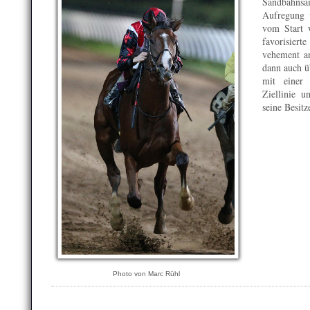
Sandbahns
Aufregung w
vom Start 
favorisie
vehement an
dann auch ü
mit einer 
Ziellinie 
seine Besitz
Photo von Marc Rühl