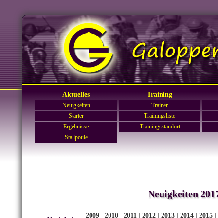
Aktuelles
Training
Neuigkeiten
Trainer
Starter
Trainingsliste
Ergebnisse
Trainingsstandort
Stallpoule
Neuigkeiten 201
2009
|
2010
|
2011
|
2012
|
2013
|
2014
|
2015