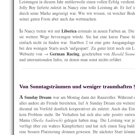
Leistungen in diesem Jahr mittlerweile einen vollen Erfolg verdient
Jolly Boy lieferte zuletzt in Nancy eine tolle Leistung ab. Er lief
durch seine Marke angezeigt war. Wie wir wissen, ist weicher Boden
seiner guten Form aber auch das wettmachen.
I
Liberica
n Nancy treten wir mit
erstmals in neuen Farben an. Die S
sie weitere Wege bevorzugen würde. Sie hat eine kurze Pause hint
einfach nicht zu finden war. Startbox 2 ist eine gute Ausgangslag
bei den wenigen Starts noch 'aufgespart'. Zu guter letzt noch ein
German Racing
Webseite von →
, geschrieben von
Harald Siem
und internationalen Infos, zu denen man sonst nichts erfährt.
Von Sonntagsträumen und weniger traumhaften 
A
Sunday Dream
war am Montag dann der Rausreißer. Während d
alles andere als Freude bereiteten, lief A Sunday Dream ein weite
diesmal im Vorfeld deutlich kooperativer als zuletzt. Auch das Ei
kein Problem mehr. Ihr Verhalten hat sich also sehr positiv entwic
Mama (
Sheila Audörsch
) gelegen haben mag. Die Leistung war jed
verfügt über ein wahres Kämpferherz und hat sich einen Sieg bal
eine bessere Platzierung drinnen gewesen. Ihr nächster Start könn