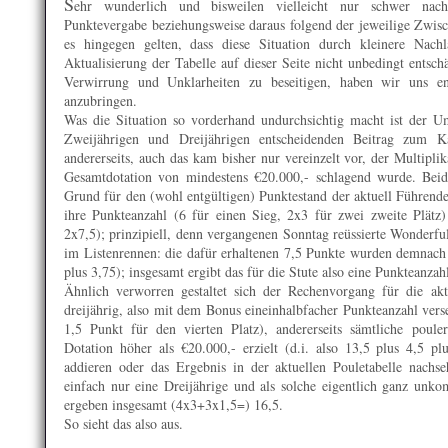
S
ehr wunderlich und bisweilen vielleicht nur schwer nachz
Punktevergabe beziehungsweise daraus folgend der jeweilige Zwisc
es hingegen gelten, dass diese Situation durch kleinere Nachl
Aktualisierung der Tabelle auf dieser Seite nicht unbedingt ents
Verwirrung und Unklarheiten zu beseitigen, haben wir uns ent
anzubringen.
Was die Situation so vorderhand undurchsichtig macht ist der Ums
Zweijährigen und Dreijährigen entscheidenden Beitrag zum K
andererseits, auch das kam bisher nur vereinzelt vor, der Multipli
Gesamtdotation von mindestens €20.000,- schlagend wurde. Be
Grund für den (wohl entgültigen) Punktestand der aktuell Führen
ihre Punkteanzahl (6 für einen Sieg, 2x3 für zwei zweite Plätz)
2x7,5); prinzipiell, denn vergangenen Sonntag reüssierte Wonderfu
im Listenrennen: die dafür erhaltenen 7,5 Punkte wurden demnac
plus 3,75); insgesamt ergibt das für die Stute also eine Punkteanza
Ähnlich verworren gestaltet sich der Rechenvorgang für die ak
dreijährig, also mit dem Bonus eineinhalbfacher Punkteanzahl verse
1,5 Punkt für den vierten Platz), andererseits sämtliche poule
Dotation höher als €20.000,- erzielt (d.i. also 13,5 plus 4,5 plu
addieren oder das Ergebnis in der aktuellen Pouletabelle nachseh
einfach nur eine Dreijährige und als solche eigentlich ganz unkomp
ergeben insgesamt (4x3+3x1,5=) 16,5.
So sieht das also aus.