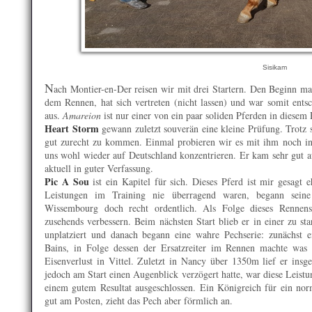
Sisikam
N
ach Montier-en-Der reisen wir mit drei Startern. Den Beginn m
dem Rennen, hat sich vertreten (nicht lassen) und war somit entsch
aus.
Amareion
ist nur einer von ein paar soliden Pferden in diesem
Heart Storm
gewann zuletzt souverän eine kleine Prüfung. Trotz 
gut zurecht zu kommen. Einmal probieren wir es mit ihm noch in
uns wohl wieder auf Deutschland konzentrieren. Er kam sehr gut a
aktuell in guter Verfassung.
Pic A Sou
ist ein Kapitel für sich. Dieses Pferd ist mir gesagt 
Leistungen im Training nie überragend waren, begann sein
Wissembourg doch recht ordentlich. Als Folge dieses Rennens
zusehends verbessern. Beim nächsten Start blieb er in einer zu s
unplatziert und danach begann eine wahre Pechserie: zunächst ei
Bains, in Folge dessen der Ersatzreiter im Rennen machte was e
Eisenverlust in Vittel. Zuletzt in Nancy über 1350m lief er ins
jedoch am Start einen Augenblick verzögert hatte, war diese Leis
einem gutem Resultat ausgeschlossen. Ein Königreich für ein nor
gut am Posten, zieht das Pech aber förmlich an.