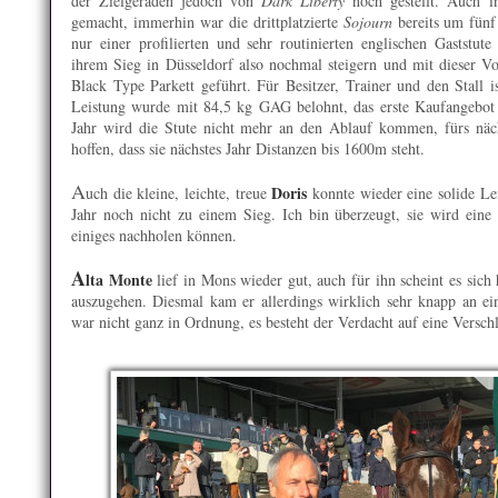
der Zielgeraden jedoch von
Dark Liberty
noch gestellt. Auch in
gemacht, immerhin war die drittplatzierte
Sojourn
bereits um fünf 
nur einer profilierten und sehr routinierten englischen Gaststut
ihrem Sieg in Düsseldorf also nochmal steigern und mit dieser Vor
Black Type Parkett geführt. Für Besitzer, Trainer und den Stall 
Leistung wurde mit 84,5 kg GAG belohnt, das erste Kaufangebot f
Jahr wird die Stute nicht mehr an den Ablauf kommen, fürs näc
hoffen, dass sie nächstes Jahr Distanzen bis 1600m steht.
A
Doris
uch die kleine, leichte, treue
konnte wieder eine solide Lei
Jahr noch nicht zu einem Sieg. Ich bin überzeugt, sie wird eine
einiges nachholen können.
A
lta Monte
lief in Mons wieder gut, auch für ihn scheint es sich 
auszugehen. Diesmal kam er allerdings wirklich sehr knapp an e
war nicht ganz in Ordnung, es besteht der Verdacht auf eine Versc