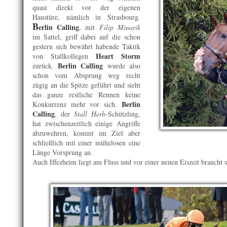
quasi direkt vor der eigenen
Haustüre, nämlich in Strasbourg.
B
erlin Calling
, mit
Filip Minarik
im Sattel, griff dabei auf die schon
gestern sich bewährt habende Taktik
Heart Storm
von Stallkollegen
Berlin Calling
zurück.
wurde also
schon vom Absprung weg recht
zügig an die Spitze geführt und sieht
das ganze restliche Rennen keine
Berlin
Konkurrenz mehr vor sich.
Calling
, der
Stall Herb
-Schützling,
hat zwischenzeitlich einige Angriffe
abzuwehren, kommt im Ziel aber
schließlich mit einer mühelosen eine
Länge Vorsprung an.
Auch Iffezheim liegt am Fluss und vor einer neuen Eiszeit braucht s