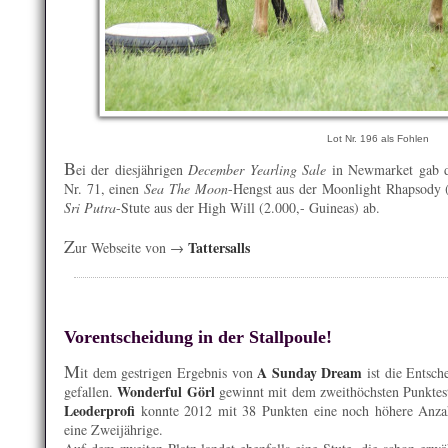
Lot Nr. 196 als Fohlen
B
ei der diesjährigen
December Yearling Sale
in Newmarket gab de
Nr. 71, einen
Sea The Moon
-Hengst aus der Moonlight Rhapsody (
Sri Putra
-Stute aus der High Will (2.000,- Guineas) ab.
Z
Tattersalls
ur Webseite von →
Vorentscheidung in der Stallpoule!
M
A Sunday Dream
it dem gestrigen Ergebnis von
ist die Entsch
Wonderful Görl
gefallen.
gewinnt mit dem zweithöchsten Punktesta
Leoderprofi
konnte 2012 mit 38 Punkten eine noch höhere Anzah
eine Zweijährige.