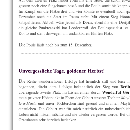
Auf dem zweiten Platz landet ebenfalls eine Stute, die schon erw
gestern noch eine Siegchance besaß und die Poule somit bis knapp 
Im Kampf um die Plätze drei und vier könnte es eventuell noch s
Dezember noch ein Start im Raum steht. Mit einem Sieg könnte 
Doris
katapultieren. Aktuell wäre jedenfalls
, ebenfalls eine Dreijä
die gleiche Punkteanzahl hat Leoderprofi, der Poulespezialist, e
Konto und steht deswegen am undankbaren fünften Platz.
D
ie Poule läuft noch bis zum 15. Dezember.
Unvergessliche Tage, goldener Herbst!
D
ie Reihe wunderschöner Erfolge hat heimlich still und leise
Berli
begonnen, direkt darauf folgte bekanntlich der Sieg von
Wonderful Gör
überragende zweite Platz im Listenrennen durch
mein privater Höhepunkt in Form der Geburt unserer Tochter
Mayl
Eva-Maria
und unser Töchterchen sind gesund und munter, Maylin
einzuleben. Die Geburt war für mich natürlich ein unbeschreiblic
Leben nicht missen möchte und nie wieder vergessen werde. Bei di
Gratulanten sehr herzlich bedanken.