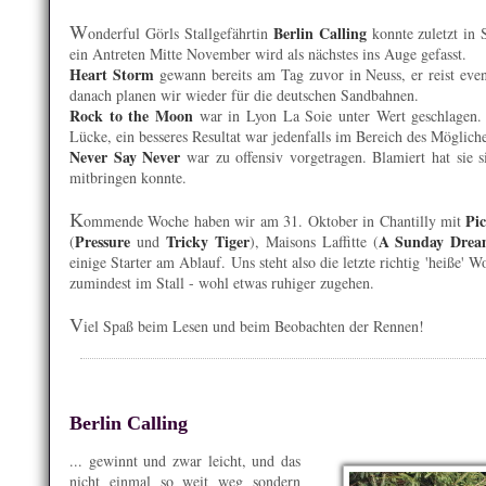
W
Berlin Calling
onderful Görls Stallgefährtin
konnte zuletzt in 
ein Antreten Mitte November wird als nächstes ins Auge gefasst.
Heart Storm
gewann bereits am Tag zuvor in Neuss, er reist eve
danach planen wir wieder für die deutschen Sandbahnen.
Rock to the Moon
war in Lyon La Soie unter Wert geschlagen. 
Lücke, ein besseres Resultat war jedenfalls im Bereich des Möglich
Never Say Never
war zu offensiv vorgetragen. Blamiert hat sie s
mitbringen konnte.
K
Pi
ommende Woche haben wir am 31. Oktober in Chantilly mit
Pressure
Tricky Tiger
A Sunday Dre
(
und
), Maisons Laffitte (
einige Starter am Ablauf. Uns steht also die letzte richtig 'heiße' 
zumindest im Stall - wohl etwas ruhiger zugehen.
V
iel Spaß beim Lesen und beim Beobachten der Rennen!
Berlin Calling
... gewinnt und zwar leicht, und das
nicht einmal so weit weg sondern