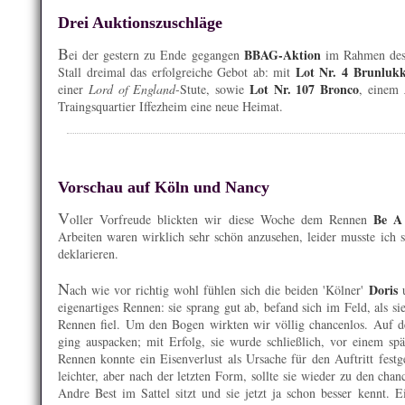
Drei Auktionszuschläge
B
BBAG-Aktion
ei der gestern zu Ende gegangen
im Rahmen des 
Lot Nr. 4 Brunluk
Stall dreimal das erfolgreiche Gebot ab: mit
Lot Nr. 107 Bronco
einer
Lord of England
-Stute, sowie
, einem
Traingsquartier Iffezheim eine neue Heimat.
Vorschau auf Köln und Nancy
V
Be A
oller Vorfreude blickten wir diese Woche dem Rennen
Arbeiten waren wirklich sehr schön anzusehen, leider musste ich si
deklarieren.
N
Doris
ach wie vor richtig wohl fühlen sich die beiden 'Kölner'
eigenartiges Rennen: sie sprang gut ab, befand sich im Feld, als si
Rennen fiel. Um den Bogen wirkten wir völlig chancenlos. Auf 
ging auspacken; mit Erfolg, sie wurde schließlich, vor einem sp
Rennen konnte ein Eisenverlust als Ursache für den Auftritt fest
leichter, aber nach der letzten Form, sollte sie wieder zu den ch
Andre Best im Sattel sitzt und sie jetzt ja schon besser kennt. Ei